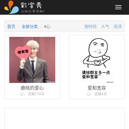
Toggl
navig
首页
全部分类
#心
按时间
人气
风评
鹿晗的爱心
爱和宽容
心， 近期179次
心， 近期4次