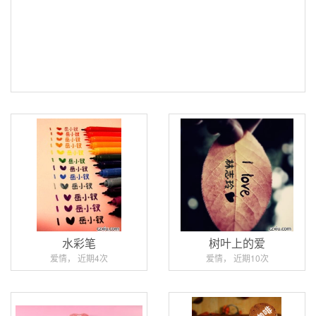
水彩笔
树叶上的爱
爱情， 近期4次
爱情， 近期10次