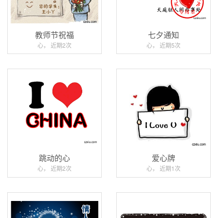
教师节祝福
七夕通知
心， 近期2次
心， 近期5次
跳动的心
爱心牌
心， 近期2次
心， 近期1次