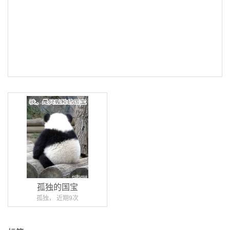
孤独的国宝
孤独， 近期9次