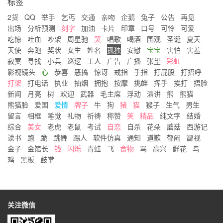
标签
2货
QQ
举手
乞丐
交通
亲吻
企鹅
兔子
公告
再见
出场
分析预测
刻字
加油
卡片
印章
口号
可怜
可爱
吃惊
吐血
吵架
周星驰
哭
唱歌
喝酒
围观
圣诞
夏天
天使
奔跑
奖状
女生
姓名
孤独
安慰
宝宝
害怕
害羞
寂寞
寻找
小兵
巡逻
工人
广告
广播
张望
彩虹
影视镜头
心
恭喜
恶搞
惊讶
戒指
手指
打屁股
打招呼
打架
打电话
执业
抽烟
拥抱
按摩
挑衅
挥手
挨打
捂脸
新闻
月亮
树
欢迎
武器
毛主席
浮动
演讲
熊
熊猫
熊猫脸
爱国
爱情
牌子
牛
狗
猪
猫
猴子
生气
男生
留言
相框
睡觉
礼物
祈祷
称赞
笑
精品
纯文字
结婚
综合
美女
老虎
老鼠
考试
自恋
自杀
花朵
蘑菇
西游记
读书
跑
跪
跳舞
踢人
软件仿真
通知
道歉
郁闷
鄙视
金子
金馆长
钱
闪烁
青蛙
飞
食物
骂
高兴
鲜花
鸟
鸡
黑板
鼓掌
关注微信