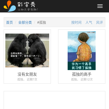
Toggl
navig
首页
全部分类
#孤独
按时间
人气
风评
没有女朋友
孤独的高手
孤独， 近期7次
孤独， 近期12次