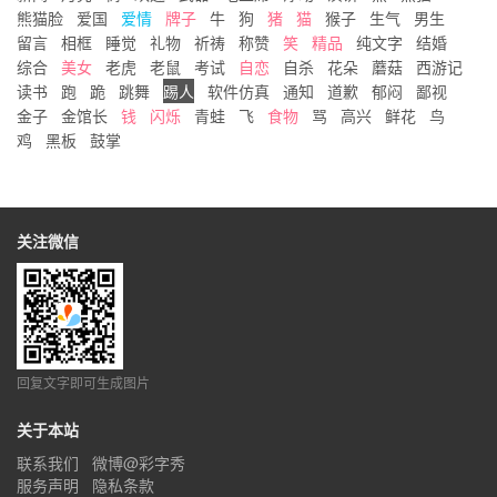
熊猫脸
爱国
爱情
牌子
牛
狗
猪
猫
猴子
生气
男生
留言
相框
睡觉
礼物
祈祷
称赞
笑
精品
纯文字
结婚
综合
美女
老虎
老鼠
考试
自恋
自杀
花朵
蘑菇
西游记
读书
跑
跪
跳舞
踢人
软件仿真
通知
道歉
郁闷
鄙视
金子
金馆长
钱
闪烁
青蛙
飞
食物
骂
高兴
鲜花
鸟
鸡
黑板
鼓掌
关注微信
回复文字即可生成图片
关于本站
联系我们
微博@彩字秀
服务声明
隐私条款