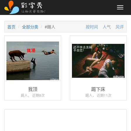
Toggl
navig
首页
全部分类
#踢人
按时间
人气
风评
我顶
踢下床
踢人， 近期8次
踢人， 近期11次