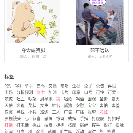
夺命咸猪脚
恕不远送
踢人， 近期11次
踢人， 近期6次
标签
2货
QQ
举手
乞丐
交通
亲吻
企鹅
兔子
公告
再见
出场
分析预测
刻字
加油
卡片
印章
口号
可怜
可爱
吃惊
吐血
吵架
周星驰
哭
唱歌
喝酒
围观
圣诞
夏天
天使
奔跑
奖状
女生
姓名
孤独
安慰
宝宝
害怕
害羞
寂寞
寻找
小兵
巡逻
工人
广告
广播
张望
彩虹
影视镜头
心
恭喜
恶搞
惊讶
戒指
手指
打屁股
打招呼
打架
打电话
执业
抽烟
拥抱
按摩
挑衅
挥手
挨打
捂脸
新闻
月亮
树
欢迎
武器
毛主席
浮动
演讲
熊
熊猫