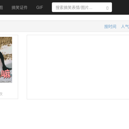
图
搞笑证件
GIF
搜索
按时间
人气
抱
次