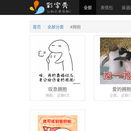
全部
表情包
装逼
首页
全部分类
#拥抱
叹息拥抱
爱的拥
拥抱， 近期6次
企鹅， 近期7