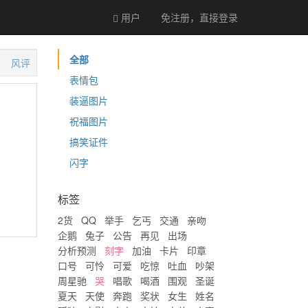
用户
免注册，直接
登录
全部
风评
表情包
装逼图片
祝福图片
搞笑证件
闪字
标签
2货
QQ
举手
乞丐
交通
亲吻
企鹅
兔子
公告
再见
出场
分析预测
刻字
加油
卡片
印章
口号
可怜
可爱
吃惊
吐血
吵架
周星驰
哭
唱歌
喝酒
围观
圣诞
夏天
天使
奔跑
奖状
女生
姓名