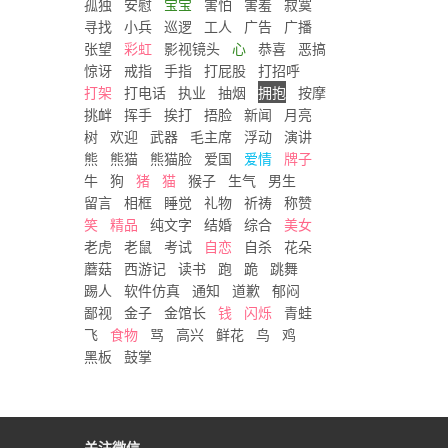
孤独
安慰
宝宝
害怕
害羞
寂寞
寻找
小兵
巡逻
工人
广告
广播
张望
彩虹
影视镜头
心
恭喜
恶搞
惊讶
戒指
手指
打屁股
打招呼
打架
打电话
执业
抽烟
拥抱
按摩
挑衅
挥手
挨打
捂脸
新闻
月亮
树
欢迎
武器
毛主席
浮动
演讲
熊
熊猫
熊猫脸
爱国
爱情
牌子
牛
狗
猪
猫
猴子
生气
男生
留言
相框
睡觉
礼物
祈祷
称赞
笑
精品
纯文字
结婚
综合
美女
老虎
老鼠
考试
自恋
自杀
花朵
蘑菇
西游记
读书
跑
跪
跳舞
踢人
软件仿真
通知
道歉
郁闷
鄙视
金子
金馆长
钱
闪烁
青蛙
飞
食物
骂
高兴
鲜花
鸟
鸡
黑板
鼓掌
关注微信