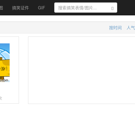
图
搞笑证件
GIF
搜索
按时间
人气
熊
次