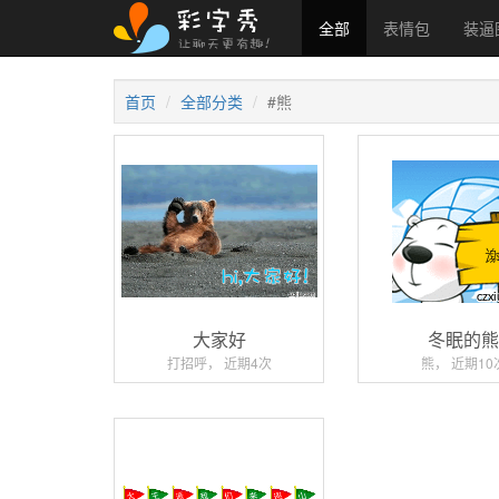
全部
表情包
装逼
首页
全部分类
#熊
大家好
冬眠的
打招呼， 近期4次
熊， 近期10