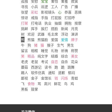
孤独
安慰
宝宝
害怕
害羞
寂寞
寻找
小兵
巡逻
工人
广告
广播
张望
彩虹
影视镜头
心
恭喜
恶搞
惊讶
戒指
手指
打屁股
打招呼
打架
打电话
执业
抽烟
拥抱
按摩
挑衅
挥手
挨打
捂脸
新闻
月亮
树
欢迎
武器
毛主席
浮动
演讲
熊
熊猫
熊猫脸
爱国
爱情
牌子
牛
狗
猪
猫
猴子
生气
男生
留言
相框
睡觉
礼物
祈祷
称赞
笑
精品
纯文字
结婚
综合
美女
老虎
老鼠
考试
自恋
自杀
花朵
蘑菇
西游记
读书
跑
跪
跳舞
踢人
软件仿真
通知
道歉
郁闷
鄙视
金子
金馆长
钱
闪烁
青蛙
飞
食物
骂
高兴
鲜花
鸟
鸡
黑板
鼓掌
关注微信