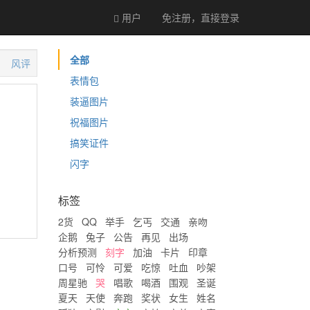
用户
免注册，直接
登录
全部
风评
表情包
装逼图片
祝福图片
搞笑证件
闪字
标签
2货
QQ
举手
乞丐
交通
亲吻
企鹅
兔子
公告
再见
出场
分析预测
刻字
加油
卡片
印章
口号
可怜
可爱
吃惊
吐血
吵架
周星驰
哭
唱歌
喝酒
围观
圣诞
夏天
天使
奔跑
奖状
女生
姓名