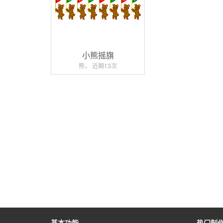
小熊摇旗
熊， 近期13次
基本功能
热门制