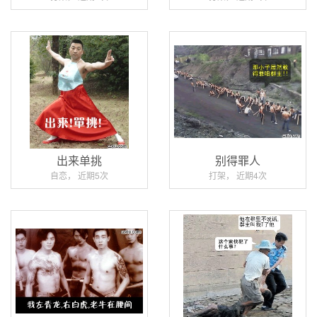
出来单挑
别得罪人
自恋， 近期5次
打架， 近期4次