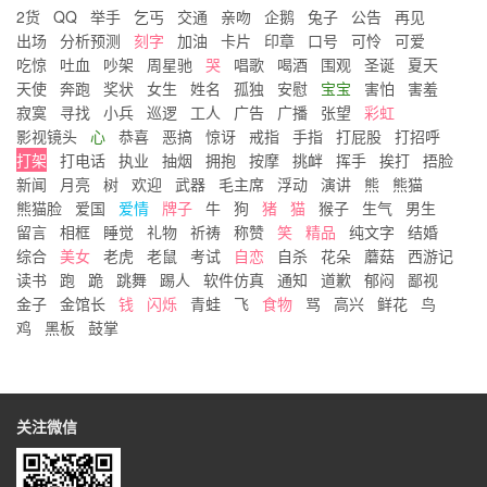
2货
QQ
举手
乞丐
交通
亲吻
企鹅
兔子
公告
再见
出场
分析预测
刻字
加油
卡片
印章
口号
可怜
可爱
吃惊
吐血
吵架
周星驰
哭
唱歌
喝酒
围观
圣诞
夏天
天使
奔跑
奖状
女生
姓名
孤独
安慰
宝宝
害怕
害羞
寂寞
寻找
小兵
巡逻
工人
广告
广播
张望
彩虹
影视镜头
心
恭喜
恶搞
惊讶
戒指
手指
打屁股
打招呼
打架
打电话
执业
抽烟
拥抱
按摩
挑衅
挥手
挨打
捂脸
新闻
月亮
树
欢迎
武器
毛主席
浮动
演讲
熊
熊猫
熊猫脸
爱国
爱情
牌子
牛
狗
猪
猫
猴子
生气
男生
留言
相框
睡觉
礼物
祈祷
称赞
笑
精品
纯文字
结婚
综合
美女
老虎
老鼠
考试
自恋
自杀
花朵
蘑菇
西游记
读书
跑
跪
跳舞
踢人
软件仿真
通知
道歉
郁闷
鄙视
金子
金馆长
钱
闪烁
青蛙
飞
食物
骂
高兴
鲜花
鸟
鸡
黑板
鼓掌
关注微信