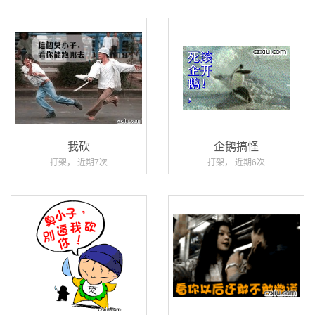
我砍
企鹅搞怪
打架， 近期7次
打架， 近期6次