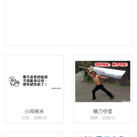
小鸡啄米
横刀夺爱
打架， 近期5次
挑衅， 近期2次