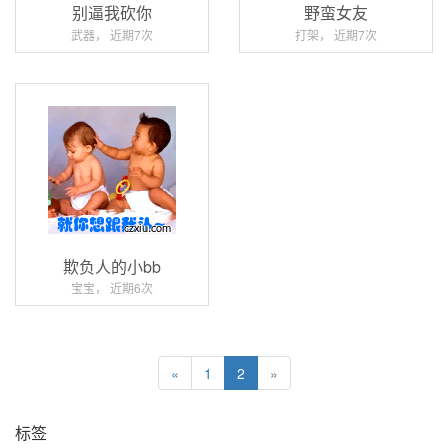
别逼我砍你
野蛮女友
武器， 近期7次
打架， 近期7次
欺负人的小bb
宝宝， 近期6次
«
1
2
»
标签