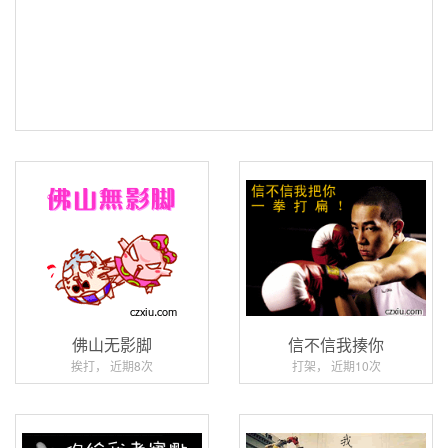
佛山无影脚
信不信我揍你
挨打， 近期8次
打架， 近期10次