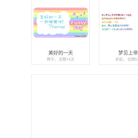
美好的一天
梦见上
牌子， 近期14次
彩虹， 近期5