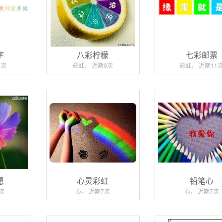
字
八彩柠檬
七彩邮票
5次
彩虹， 近期9次
彩虹， 近期11
愿
心灵彩虹
铅笔心
次
心， 近期7次
心， 近期7次