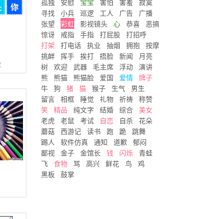
孤独
安慰
宝宝
害怕
害羞
寂寞
寻找
小兵
巡逻
工人
广告
广播
张望
彩虹
影视镜头
心
恭喜
恶搞
惊讶
戒指
手指
打屁股
打招呼
打架
打电话
执业
抽烟
拥抱
按摩
挑衅
挥手
挨打
捂脸
新闻
月亮
次
树
欢迎
武器
毛主席
浮动
演讲
熊
熊猫
熊猫脸
爱国
爱情
牌子
牛
狗
猪
猫
猴子
生气
男生
留言
相框
睡觉
礼物
祈祷
称赞
笑
精品
纯文字
结婚
综合
美女
老虎
老鼠
考试
自恋
自杀
花朵
蘑菇
西游记
读书
跑
跪
跳舞
踢人
软件仿真
通知
道歉
郁闷
鄙视
金子
金馆长
钱
闪烁
青蛙
飞
食物
骂
高兴
鲜花
鸟
鸡
黑板
鼓掌