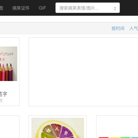
图
搞笑证件
GIF
搜索
按时间
人气
笔字
次