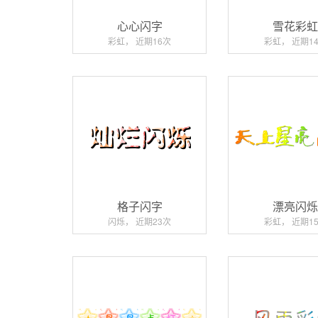
心心闪字
雪花彩
彩虹， 近期16次
彩虹， 近期1
格子闪字
漂亮闪
闪烁， 近期23次
彩虹， 近期1