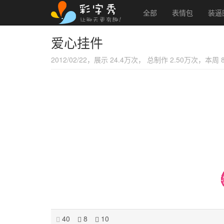
全部
表情包
装逼
爱心挂件
2012/02/22，展示 24.4万次， 总制作 2.50万次，本周 
40
8
10