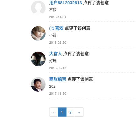
用户6812032613
点评了该创意
不错
2018-11-01
(り喜欢
点评了该创意
不错
2018-02-20
大官人
点评了该创意
好玩
2018-02-15
两张船票
点评了该创意
202
2017-11-30
«
1
2
»