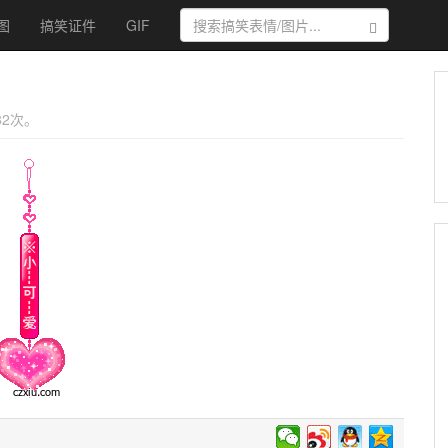
图
搞笑证件
GIF
搜索
82次。