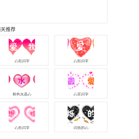
相关推荐
心形闪字
心形闪字
粉色水晶心
心花闪字
心形闪字
闪烁的心