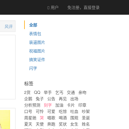
用户
免注册，直接
登录
全部
风评
表情包
装逼图片
祝福图片
搞笑证件
闪字
标签
2货
QQ
举手
乞丐
交通
亲吻
企鹅
兔子
公告
再见
出场
分析预测
刻字
加油
卡片
印章
口号
可怜
可爱
吃惊
吐血
吵架
周星驰
哭
唱歌
喝酒
围观
圣诞
夏天
天使
奔跑
奖状
女生
姓名