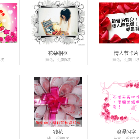
乐
花朵相框
情人节卡片
3次
鲜花， 近期9次
鲜花， 近期11
钱花
浪漫闪字
钱， 近期8次
留言， 近期7次