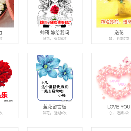
力
帅哥,嫁给我吗
送花
次
鲜花， 近期9次
鼠， 近期7次
瑰
蓝花留言板
LOVE YOU
次
鲜花， 近期8次
心， 近期9次