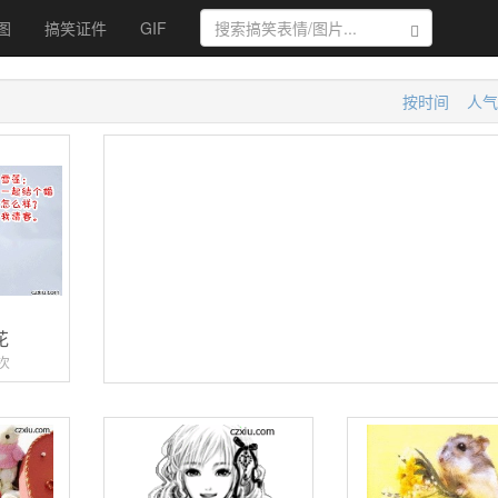
图
搞笑证件
GIF
搜索
按时间
人气
花
次