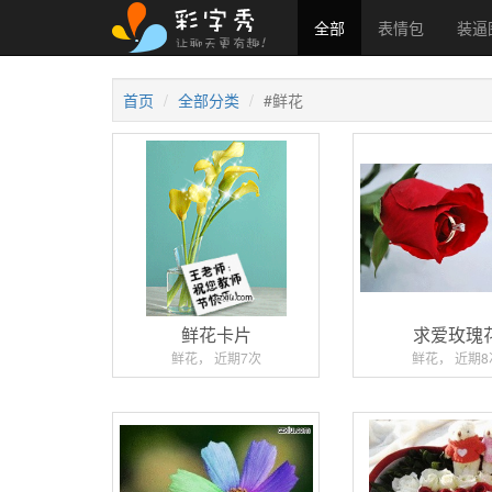
全部
表情包
装逼
首页
全部分类
#鲜花
鲜花卡片
求爱玫瑰
鲜花， 近期7次
鲜花， 近期8