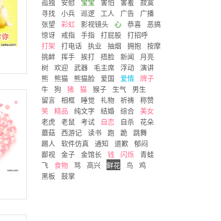
孤独
安慰
宝宝
害怕
害羞
寂寞
寻找
小兵
巡逻
工人
广告
广播
张望
彩虹
影视镜头
心
恭喜
恶搞
惊讶
戒指
手指
打屁股
打招呼
打架
打电话
执业
抽烟
拥抱
按摩
挑衅
挥手
挨打
捂脸
新闻
月亮
树
欢迎
武器
毛主席
浮动
演讲
熊
熊猫
熊猫脸
爱国
爱情
牌子
牛
狗
猪
猫
猴子
生气
男生
留言
相框
睡觉
礼物
祈祷
称赞
笑
精品
纯文字
结婚
综合
美女
老虎
老鼠
考试
自恋
自杀
花朵
蘑菇
西游记
读书
跑
跪
跳舞
踢人
软件仿真
通知
道歉
郁闷
鄙视
金子
金馆长
钱
闪烁
青蛙
飞
食物
骂
高兴
鲜花
鸟
鸡
黑板
鼓掌