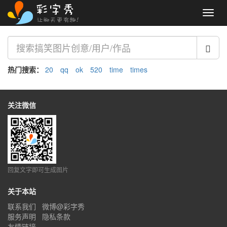
Toggl
navig
热门搜索：
20
qq
ok
520
time
times
关注微信
回复文字即可生成图片
关于本站
联系我们
微博@彩字秀
服务声明
隐私条款
友情链接