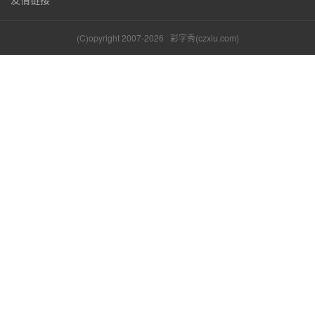
(C)opyright 2007-2026
彩字秀(czxiu.com)