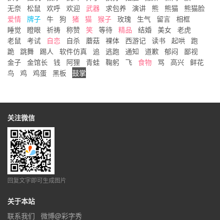
无奈
松鼠
欢呼
欢迎
武器
求包养
演讲
熊
熊猫
熊猫脸
爱情
牌子
牛
狗
猪
猫
猴子
玫瑰
生气
留言
相框
睡觉
瞪眼
祈祷
称赞
笑
等待
精品
结婚
美女
老虎
老鼠
考试
自恋
自杀
蘑菇
裸体
西游记
读书
起哄
跑
跪
跳舞
踢人
软件仿真
追
逃跑
通知
道歉
郁闷
鄙视
金子
金馆长
钱
阿狸
青蛙
鞠躬
飞
食物
骂
高兴
鲜花
鸟
鸡
鸡蛋
黑板
鼓掌
关注微信
回复文字即可生成图片
关于本站
联系我们
微博@彩字秀