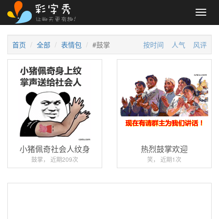
Toggl
navig
首页
全部
表情包
#鼓掌
按时间
人气
风评
小猪佩奇社会人纹身
热烈鼓掌欢迎
鼓掌， 近期209次
笑， 近期1次