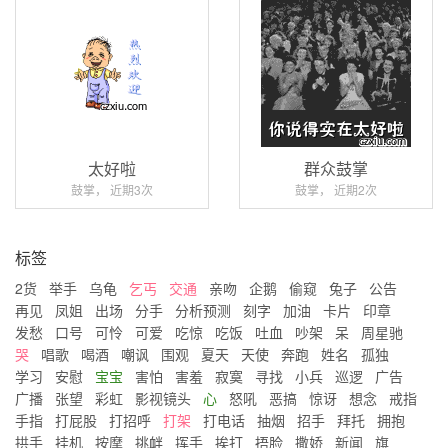
太好啦
群众鼓掌
鼓掌， 近期3次
鼓掌， 近期2次
标签
2货
举手
乌龟
乞丐
交通
亲吻
企鹅
偷窥
兔子
公告
再见
凤姐
出场
分手
分析预测
刻字
加油
卡片
印章
发愁
口号
可怜
可爱
吃惊
吃饭
吐血
吵架
呆
周星驰
哭
唱歌
喝酒
嘲讽
围观
夏天
天使
奔跑
姓名
孤独
学习
安慰
宝宝
害怕
害羞
寂寞
寻找
小兵
巡逻
广告
广播
张望
彩虹
影视镜头
心
怒吼
恶搞
惊讶
想念
戒指
手指
打屁股
打招呼
打架
打电话
抽烟
招手
拜托
拥抱
拱手
挂机
按摩
挑衅
挥手
挨打
捂脸
撒娇
新闻
旗