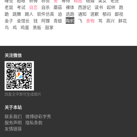
睡觉
瞪眼
祈祷
称赞
笑
等待
精品
结婚
美女
老虎
老鼠
考试
自恋
自杀
蘑菇
裸体
西游记
读书
起哄
跑
跪
跳舞
踢人
软件仿真
追
逃跑
通知
道歉
郁闷
鄙视
金子
金馆长
钱
阿狸
青蛙
鞠躬
飞
食物
骂
高兴
鲜花
鸟
鸡
鸡蛋
黑板
鼓掌
关注微信
回复文字即可生成图片
关于本站
联系我们
微博@彩字秀
服务声明
隐私条款
友情链接