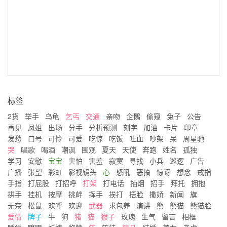
标签
2货
举手
乌龟
乞丐
交通
亲吻
企鹅
偷窥
兔子
公告
再见
凤姐
出场
分手
分析预测
刻字
加油
卡片
印章
发愁
口号
可怜
可爱
吃惊
吃饭
吐血
吵架
呆
周星驰
哭
唱歌
喝酒
嘲讽
围观
夏天
天使
奔跑
姓名
孤独
学习
安慰
宝宝
害怕
害羞
寂寞
寻找
小兵
巡逻
广告
广播
张望
彩虹
影视镜头
心
怒吼
恶搞
惊讶
想念
戒指
手指
打屁股
打招呼
打架
打电话
抽烟
招手
拜托
拥抱
拱手
挂机
按摩
挑衅
挥手
挨打
捂脸
撒娇
新闻
旗
无奈
松鼠
欢呼
欢迎
武器
求包养
演讲
熊
熊猫
熊猫脸
爱情
牌子
牛
狗
猪
猫
猴子
玫瑰
生气
留言
相框