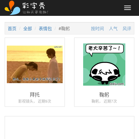
Toggl
navig
首页
全部
表情包
#鞠躬
按时间
人气
风评
拜托
鞠躬
影视镜头， 近期9次
鞠躬， 近期7次