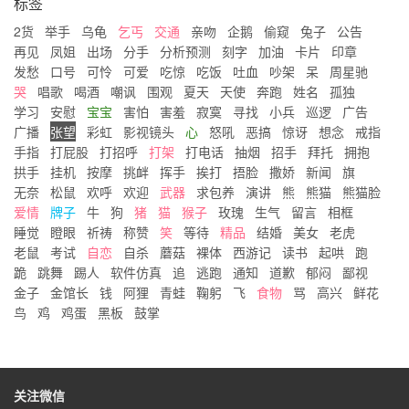
标签
2货
举手
乌龟
乞丐
交通
亲吻
企鹅
偷窥
兔子
公告
再见
凤姐
出场
分手
分析预测
刻字
加油
卡片
印章
发愁
口号
可怜
可爱
吃惊
吃饭
吐血
吵架
呆
周星驰
哭
唱歌
喝酒
嘲讽
围观
夏天
天使
奔跑
姓名
孤独
学习
安慰
宝宝
害怕
害羞
寂寞
寻找
小兵
巡逻
广告
广播
张望
彩虹
影视镜头
心
怒吼
恶搞
惊讶
想念
戒指
手指
打屁股
打招呼
打架
打电话
抽烟
招手
拜托
拥抱
拱手
挂机
按摩
挑衅
挥手
挨打
捂脸
撒娇
新闻
旗
无奈
松鼠
欢呼
欢迎
武器
求包养
演讲
熊
熊猫
熊猫脸
爱情
牌子
牛
狗
猪
猫
猴子
玫瑰
生气
留言
相框
睡觉
瞪眼
祈祷
称赞
笑
等待
精品
结婚
美女
老虎
老鼠
考试
自恋
自杀
蘑菇
裸体
西游记
读书
起哄
跑
跪
跳舞
踢人
软件仿真
追
逃跑
通知
道歉
郁闷
鄙视
金子
金馆长
钱
阿狸
青蛙
鞠躬
飞
食物
骂
高兴
鲜花
鸟
鸡
鸡蛋
黑板
鼓掌
关注微信