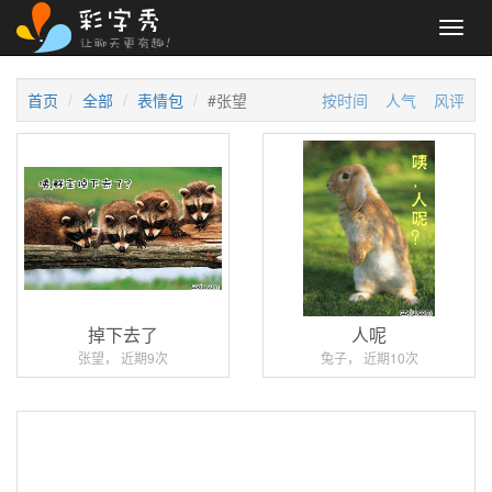
Toggl
navig
首页
全部
表情包
#张望
按时间
人气
风评
掉下去了
人呢
张望， 近期9次
兔子， 近期10次