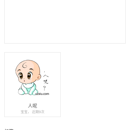
人呢
宝宝， 近期9次