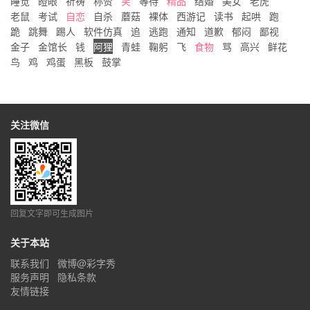
睡觉
瞪眼
祈祷
称赞
笑
等待
精品
结婚
美女
老虎
老鼠
考试
自恋
自杀
蘑菇
裸体
西游记
读书
起哄
跑
跪
跳舞
踢人
软件仿真
追
逃跑
通知
道歉
郁闷
鄙视
金子
金馆长
钱
阿狸
青蛙
鞠躬
飞
食物
骂
高兴
鲜花
鸟
鸡
鸡蛋
黑板
鼓掌
关注微信
回复文字即可生成图片
关于本站
联系我们
微博@彩字秀
服务声明
隐私条款
友情链接