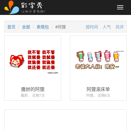
Toggl
navig
首页
全部
表情包
#阿狸
按时间
人气
风评
撒娇的阿狸
阿狸滚床单
撒娇， 近期7次
阿狸， 近期6次