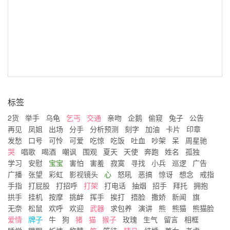
标签
2货
举手
乌龟
乞丐
交通
亲吻
企鹅
偷窥
兔子
公告
再见
凤姐
出场
分手
分析预测
刻字
加油
卡片
印章
发愁
口号
可怜
可爱
吃惊
吃饭
吐血
吵架
呆
周星驰
哭
唱歌
喝酒
嘲讽
围观
夏天
天使
奔跑
姓名
孤独
学习
安慰
宝宝
害怕
害羞
寂寞
寻找
小兵
巡逻
广告
广播
张望
彩虹
影视镜头
心
怒吼
恶搞
惊讶
想念
戒指
手指
打屁股
打招呼
打架
打电话
抽烟
招手
拜托
拥抱
拱手
挂机
按摩
挑衅
挥手
挨打
捂脸
撒娇
新闻
旗
无奈
松鼠
欢呼
欢迎
武器
求包养
演讲
熊
熊猫
熊猫脸
爱情
牌子
牛
狗
猪
猫
猴子
玫瑰
生气
留言
相框