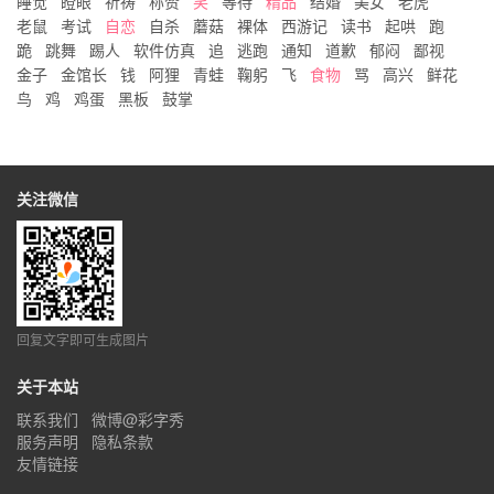
睡觉
瞪眼
祈祷
称赞
笑
等待
精品
结婚
美女
老虎
老鼠
考试
自恋
自杀
蘑菇
裸体
西游记
读书
起哄
跑
跪
跳舞
踢人
软件仿真
追
逃跑
通知
道歉
郁闷
鄙视
金子
金馆长
钱
阿狸
青蛙
鞠躬
飞
食物
骂
高兴
鲜花
鸟
鸡
鸡蛋
黑板
鼓掌
关注微信
回复文字即可生成图片
关于本站
联系我们
微博@彩字秀
服务声明
隐私条款
友情链接