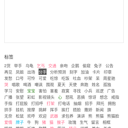
标签
2货
举手
乌龟
乞丐
交通
亲吻
企鹅
偷窥
兔子
公告
再见
凤姐
出场
分手
分析预测
刻字
加油
卡片
印章
发愁
口号
可怜
可爱
吃惊
吃饭
吐血
吵架
呆
周星驰
哭
唱歌
喝酒
嘲讽
围观
夏天
天使
奔跑
姓名
孤独
学习
安慰
宝宝
害怕
害羞
寂寞
寻找
小兵
巡逻
广告
广播
张望
彩虹
影视镜头
心
怒吼
恶搞
惊讶
想念
戒指
手指
打屁股
打招呼
打架
打电话
抽烟
招手
拜托
拥抱
拱手
挂机
按摩
挑衅
挥手
挨打
捂脸
撒娇
新闻
旗
无奈
松鼠
欢呼
欢迎
武器
求包养
演讲
熊
熊猫
熊猫脸
爱情
牌子
牛
狗
猪
猫
猴子
玫瑰
生气
留言
相框