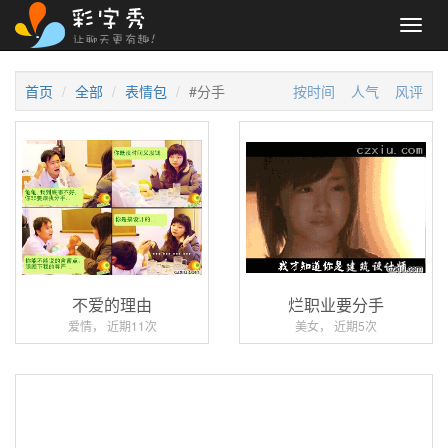
Toggl
navig
首页
全部
表情包
#分手
按时间
人气
风评
不爱的理由
烂职业要分手
爱情， 近期11次
美女， 近期5次