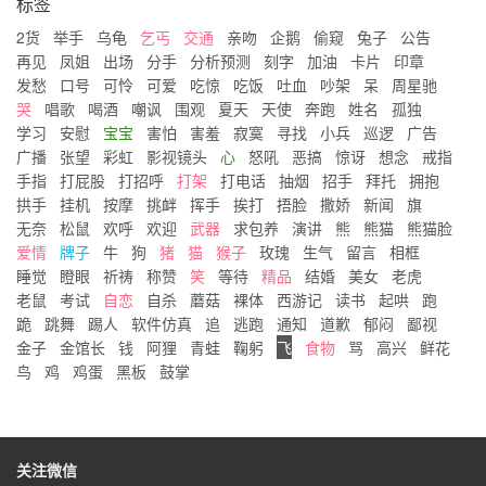
标签
2货
举手
乌龟
乞丐
交通
亲吻
企鹅
偷窥
兔子
公告
再见
凤姐
出场
分手
分析预测
刻字
加油
卡片
印章
发愁
口号
可怜
可爱
吃惊
吃饭
吐血
吵架
呆
周星驰
哭
唱歌
喝酒
嘲讽
围观
夏天
天使
奔跑
姓名
孤独
学习
安慰
宝宝
害怕
害羞
寂寞
寻找
小兵
巡逻
广告
广播
张望
彩虹
影视镜头
心
怒吼
恶搞
惊讶
想念
戒指
手指
打屁股
打招呼
打架
打电话
抽烟
招手
拜托
拥抱
拱手
挂机
按摩
挑衅
挥手
挨打
捂脸
撒娇
新闻
旗
无奈
松鼠
欢呼
欢迎
武器
求包养
演讲
熊
熊猫
熊猫脸
爱情
牌子
牛
狗
猪
猫
猴子
玫瑰
生气
留言
相框
睡觉
瞪眼
祈祷
称赞
笑
等待
精品
结婚
美女
老虎
老鼠
考试
自恋
自杀
蘑菇
裸体
西游记
读书
起哄
跑
跪
跳舞
踢人
软件仿真
追
逃跑
通知
道歉
郁闷
鄙视
金子
金馆长
钱
阿狸
青蛙
鞠躬
飞
食物
骂
高兴
鲜花
鸟
鸡
鸡蛋
黑板
鼓掌
关注微信