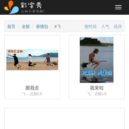
Toggl
navig
首页
全部
表情包
#飞
按时间
人气
风评
跟我走
我来啦
飞， 近期2次
飞， 近期3次