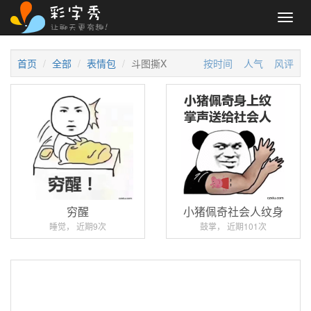
Toggl
navig
首页
全部
表情包
斗图撕X
按时间
人气
风评
穷醒
小猪佩奇社会人纹身
睡觉， 近期9次
鼓掌， 近期101次