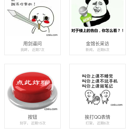
用剑逼问
金馆长采访
挑衅， 近期7次
新闻， 近期6次
按钮
挨打QQ表情
刻字， 近期15次
打架， 近期6次