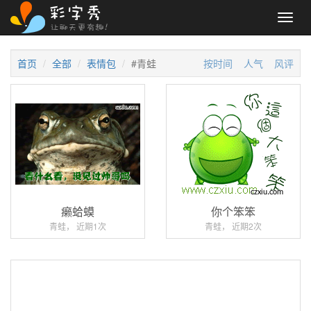
Toggl
navig
首页
全部
表情包
#青蛙
按时间
人气
风评
癞蛤蟆
你个笨笨
青蛙， 近期1次
青蛙， 近期2次