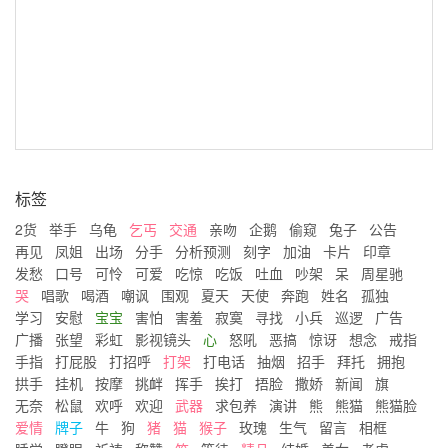
标签
2货
举手
乌龟
乞丐
交通
亲吻
企鹅
偷窥
兔子
公告
再见
凤姐
出场
分手
分析预测
刻字
加油
卡片
印章
发愁
口号
可怜
可爱
吃惊
吃饭
吐血
吵架
呆
周星驰
哭
唱歌
喝酒
嘲讽
围观
夏天
天使
奔跑
姓名
孤独
学习
安慰
宝宝
害怕
害羞
寂寞
寻找
小兵
巡逻
广告
广播
张望
彩虹
影视镜头
心
怒吼
恶搞
惊讶
想念
戒指
手指
打屁股
打招呼
打架
打电话
抽烟
招手
拜托
拥抱
拱手
挂机
按摩
挑衅
挥手
挨打
捂脸
撒娇
新闻
旗
无奈
松鼠
欢呼
欢迎
武器
求包养
演讲
熊
熊猫
熊猫脸
爱情
牌子
牛
狗
猪
猫
猴子
玫瑰
生气
留言
相框