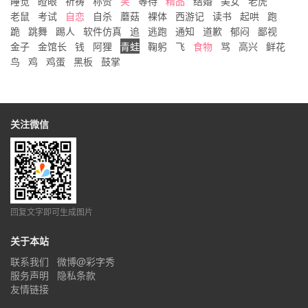
睡觉
瞪眼
祈祷
称赞
笑
等待
精品
结婚
美女
老虎
老鼠
考试
自恋
自杀
蘑菇
裸体
西游记
读书
起哄
跑
跪
跳舞
踢人
软件仿真
追
逃跑
通知
道歉
郁闷
鄙视
金子
金馆长
钱
阿狸
青蛙
鞠躬
飞
食物
骂
高兴
鲜花
鸟
鸡
鸡蛋
黑板
鼓掌
关注微信
回复文字即可生成图片
关于本站
联系我们
微博@彩字秀
服务声明
隐私条款
友情链接