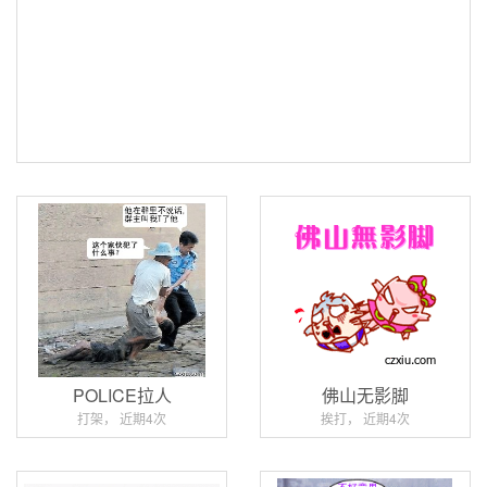
POLICE拉人
佛山无影脚
打架， 近期4次
挨打， 近期4次