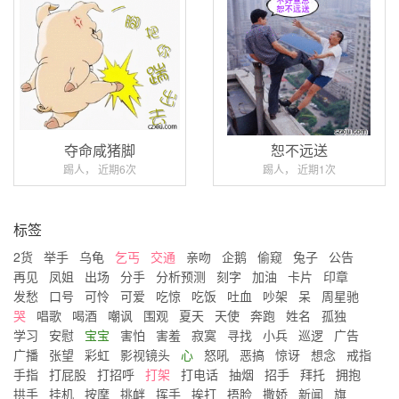
夺命咸猪脚
恕不远送
踢人， 近期6次
踢人， 近期1次
标签
2货
举手
乌龟
乞丐
交通
亲吻
企鹅
偷窥
兔子
公告
再见
凤姐
出场
分手
分析预测
刻字
加油
卡片
印章
发愁
口号
可怜
可爱
吃惊
吃饭
吐血
吵架
呆
周星驰
哭
唱歌
喝酒
嘲讽
围观
夏天
天使
奔跑
姓名
孤独
学习
安慰
宝宝
害怕
害羞
寂寞
寻找
小兵
巡逻
广告
广播
张望
彩虹
影视镜头
心
怒吼
恶搞
惊讶
想念
戒指
手指
打屁股
打招呼
打架
打电话
抽烟
招手
拜托
拥抱
拱手
挂机
按摩
挑衅
挥手
挨打
捂脸
撒娇
新闻
旗