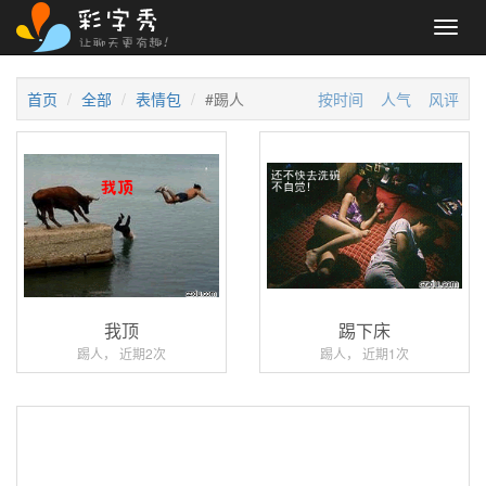
Toggl
navig
首页
全部
表情包
#踢人
按时间
人气
风评
我顶
踢下床
踢人， 近期2次
踢人， 近期1次