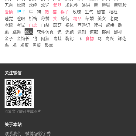
无奈
松鼠
欢呼
欢迎
武器
求包养
演讲
熊
熊猫
熊猫脸
爱情
牌子
牛
狗
猪
猫
猴子
玫瑰
生气
留言
相框
睡觉
瞪眼
祈祷
称赞
笑
等待
精品
结婚
美女
老虎
老鼠
考试
自恋
自杀
蘑菇
裸体
西游记
读书
起哄
跑
跪
跳舞
踢人
软件仿真
追
逃跑
通知
道歉
郁闷
鄙视
金子
金馆长
钱
阿狸
青蛙
鞠躬
飞
食物
骂
高兴
鲜花
鸟
鸡
鸡蛋
黑板
鼓掌
关注微信
回复文字即可生成图片
关于本站
联系我们
微博@彩字秀