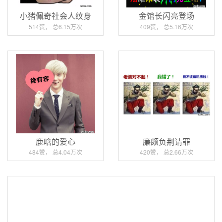
小猪佩奇社会人纹身
金馆长闪亮登场
514赞， 总6.15万次
409赞， 总5.16万次
鹿晗的爱心
廉颇负荆请罪
484赞， 总4.04万次
420赞， 总2.66万次