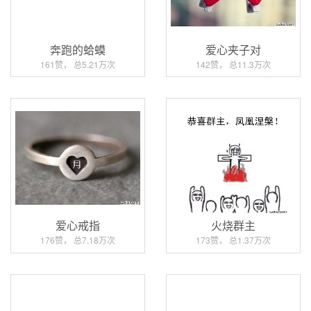
奔跑的蛤蟆
爱心夹子对
161赞， 总5.21万次
142赞， 总11.3万次
爱心戒指
火烧群主
176赞， 总7.18万次
173赞， 总1.37万次