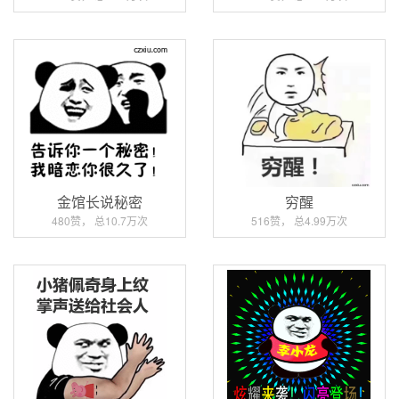
金馆长说秘密
穷醒
480赞， 总10.7万次
516赞， 总4.99万次