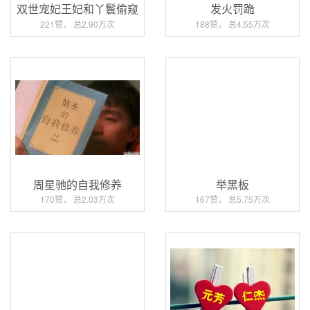
双世宠妃王妃和丫鬟偷窥
发火罚跪
221赞， 总2.90万次
188赞， 总4.55万次
周星驰的自我修养
举黑板
170赞， 总2.03万次
167赞， 总5.75万次