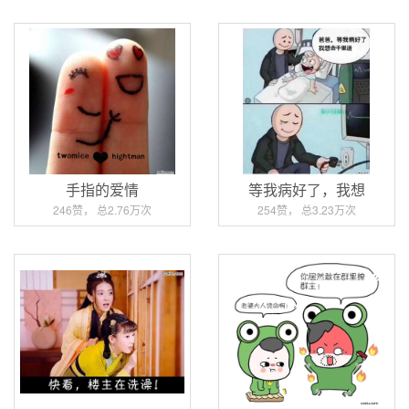
手指的爱情
等我病好了，我想
246赞， 总2.76万次
254赞， 总3.23万次