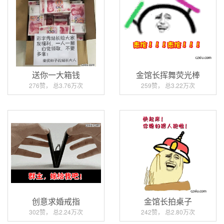
送你一大箱钱
金馆长挥舞荧光棒
276赞， 总3.76万次
259赞， 总3.22万次
创意求婚戒指
金馆长拍桌子
302赞， 总2.24万次
242赞， 总2.80万次