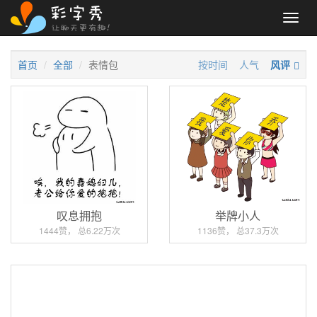
Toggl
navig
首页
全部
表情包
按时间
人气
风评
叹息拥抱
举牌小人
1444赞， 总6.22万次
1136赞， 总37.3万次