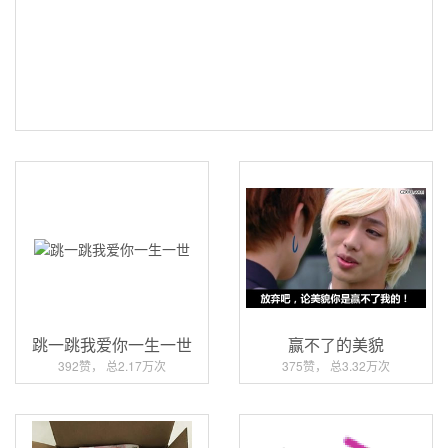
跳一跳我爱你一生一世
赢不了的美貌
392赞， 总2.17万次
375赞， 总3.32万次