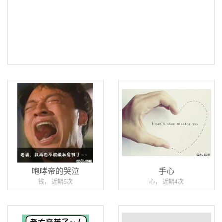
咆哮帝的哭泣
手心
钱， 近期5次
心， 近期4次