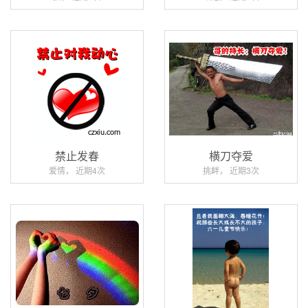
禁止发春
横刀夺爱
爱情， 近期4次
挑衅， 近期3次