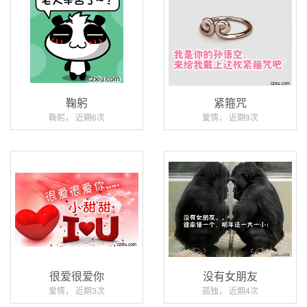
鞠躬
紧箍咒
鞠躬， 近期6次
爱情， 近期9次
很爱很爱你
没有女朋友
爱情， 近期3次
孤独， 近期4次