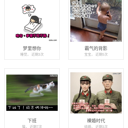
梦里想你
霸气的背影
睡觉， 近期3次
宝宝， 近期5次
下班
裸婚时代
猫， 近期7次
结婚， 近期3次