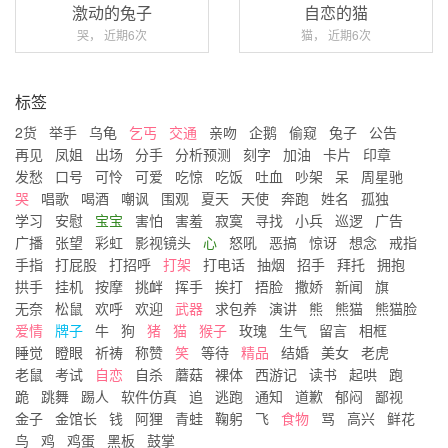
激动的兔子
自恋的猫
哭， 近期6次
猫， 近期6次
标签
2货
举手
乌龟
乞丐
交通
亲吻
企鹅
偷窥
兔子
公告
再见
凤姐
出场
分手
分析预测
刻字
加油
卡片
印章
发愁
口号
可怜
可爱
吃惊
吃饭
吐血
吵架
呆
周星驰
哭
唱歌
喝酒
嘲讽
围观
夏天
天使
奔跑
姓名
孤独
学习
安慰
宝宝
害怕
害羞
寂寞
寻找
小兵
巡逻
广告
广播
张望
彩虹
影视镜头
心
怒吼
恶搞
惊讶
想念
戒指
手指
打屁股
打招呼
打架
打电话
抽烟
招手
拜托
拥抱
拱手
挂机
按摩
挑衅
挥手
挨打
捂脸
撒娇
新闻
旗
无奈
松鼠
欢呼
欢迎
武器
求包养
演讲
熊
熊猫
熊猫脸
爱情
牌子
牛
狗
猪
猫
猴子
玫瑰
生气
留言
相框
睡觉
瞪眼
祈祷
称赞
笑
等待
精品
结婚
美女
老虎
老鼠
考试
自恋
自杀
蘑菇
裸体
西游记
读书
起哄
跑
跪
跳舞
踢人
软件仿真
追
逃跑
通知
道歉
郁闷
鄙视
金子
金馆长
钱
阿狸
青蛙
鞠躬
飞
食物
骂
高兴
鲜花
鸟
鸡
鸡蛋
黑板
鼓掌