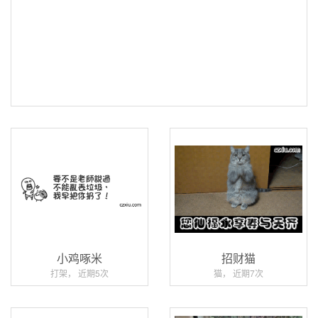
小鸡啄米
招财猫
打架， 近期5次
猫， 近期7次