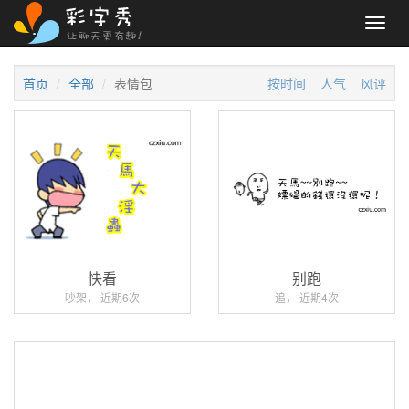
Toggl
navig
首页
全部
表情包
按时间
人气
风评
快看
别跑
吵架， 近期6次
追， 近期4次