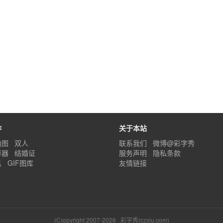
作
关于本站
内图
双人
联系我们
微博@彩字秀
算器
结婚证
服务声明
隐私条款
具
GIF图库
友情链接
(C)opyright 2007-2026
彩字秀(czxiu.com)