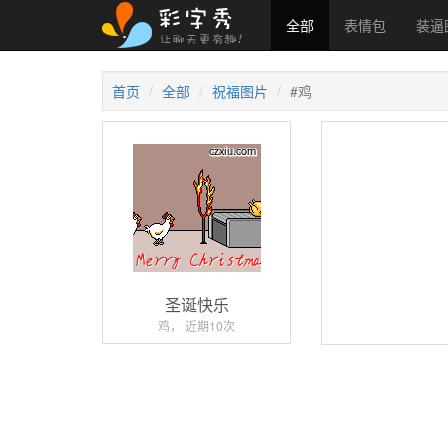
全部
表情包
装逼
首页
全部
祝福图片
#鸡
圣诞快乐
鸡， 近期10次