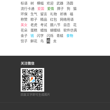
标语
树
横幅
欢迎
武器
汤圆
流行卡通
爱国
爱情
牌子
狗
猫
环保
生气
留言
礼物
祈祷
福
称赞
粽子
精品
红包
网络用语
美女
老虎
考试
腊八节
自恋
花
花朵
蛋糕
蜡烛
蝴蝶结
软件仿真
金子
钱
闪字
闪烁
青蛙
食物
饺子
鲜花
鸟
鸡
龙
关注微信
回复文字即可生成图片