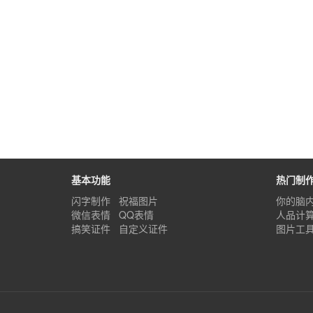
基本功能
热门制
闪字制作
祝福图片
你的脑
微信表情
QQ表情
人品计
搞笑证件
自定义证件
图片工