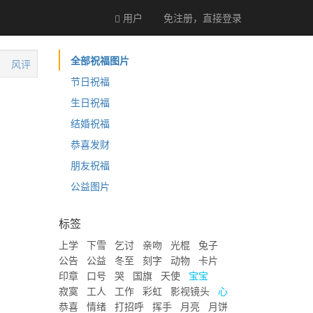
用户
免注册，直接
登录
全部祝福图片
风评
节日祝福
生日祝福
结婚祝福
恭喜发财
朋友祝福
公益图片
标签
上学
下雪
乞讨
亲吻
光棍
兔子
公告
公益
冬至
刻字
动物
卡片
印章
口号
哭
国旗
天使
宝宝
寂寞
工人
工作
彩虹
影视镜头
心
恭喜
情绪
打招呼
挥手
月亮
月饼