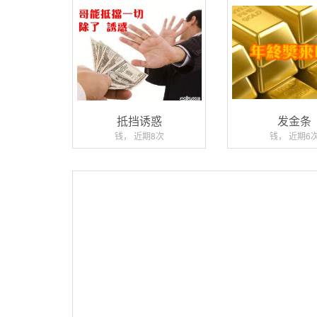
抵挡诱惑
发金条
钱， 近期8次
钱， 近期6