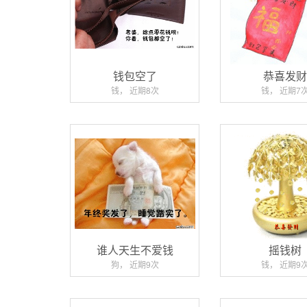
钱包空了
恭喜发
钱， 近期8次
钱， 近期7
谁人天生不爱钱
摇钱树
狗， 近期9次
钱， 近期9