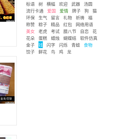
标语
树
横幅
欢迎
武器
汤圆
流行卡通
爱国
爱情
牌子
狗
猫
环保
生气
留言
礼物
祈祷
福
称赞
粽子
精品
红包
网络用语
美女
老虎
考试
腊八节
自恋
花
花朵
蛋糕
蜡烛
蝴蝶结
软件仿真
金子
钱
闪字
闪烁
青蛙
食物
饺子
鲜花
鸟
鸡
龙