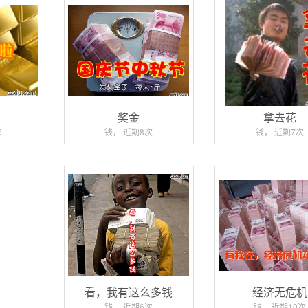
奖金
拿去花
次
钱， 近期8次
钱， 近期7次
看，我有这么多钱
经济无危机
钱， 近期6次
钱， 近期10次