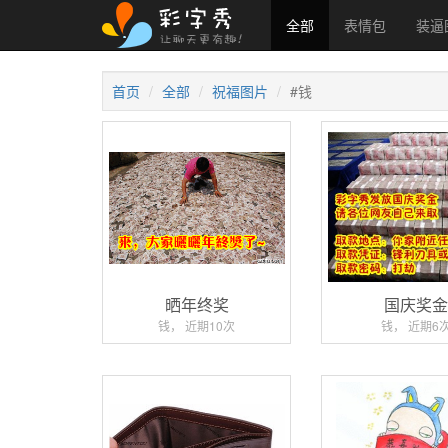
全部
表情包
装逼
首页
全部
祝福图片
#钱
晒年终奖
国庆奖
钱， 近期10次
钱， 近期6