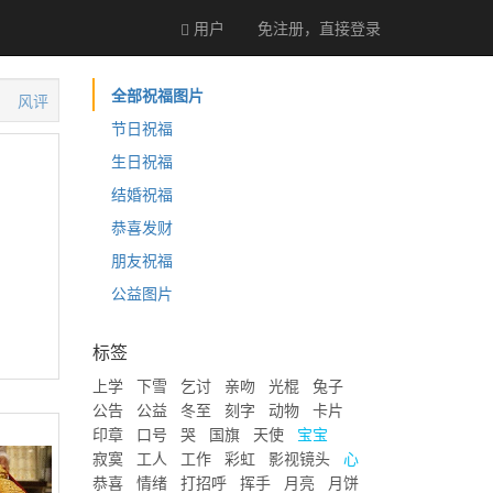
用户
免注册，直接
登录
全部祝福图片
风评
节日祝福
生日祝福
结婚祝福
恭喜发财
朋友祝福
公益图片
标签
上学
下雪
乞讨
亲吻
光棍
兔子
公告
公益
冬至
刻字
动物
卡片
印章
口号
哭
国旗
天使
宝宝
寂寞
工人
工作
彩虹
影视镜头
心
恭喜
情绪
打招呼
挥手
月亮
月饼