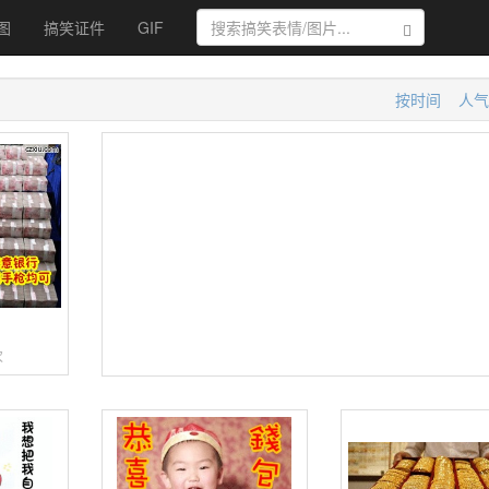
图
搞笑证件
GIF
搜索
按时间
人气
金
次