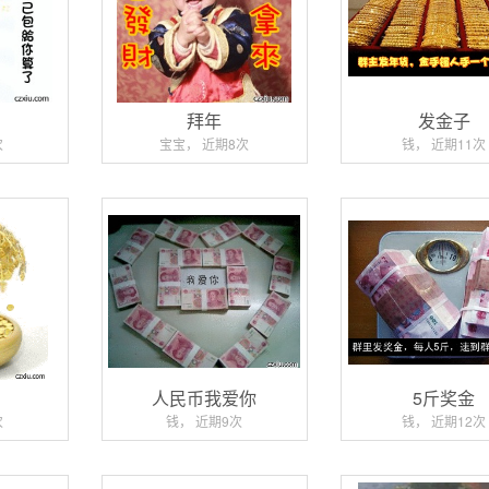
财
拜年
发金子
次
宝宝， 近期8次
钱， 近期11次
人民币我爱你
5斤奖金
次
钱， 近期9次
钱， 近期12次