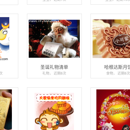
乐
圣诞礼物清单
哈根达斯月
次
礼物， 近期8次
食物， 近期8次