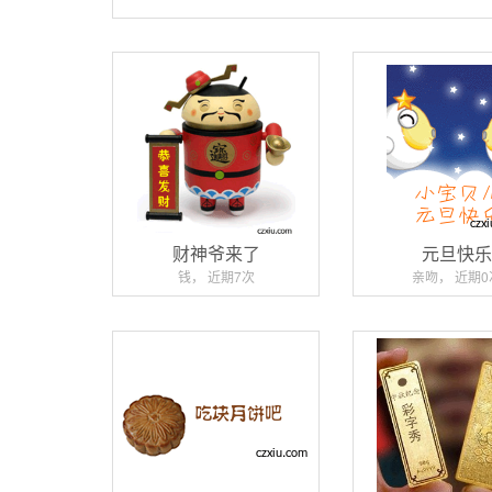
财神爷来了
元旦快
钱， 近期7次
亲吻， 近期0