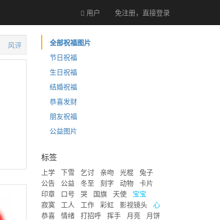
用户
免注册，直接
登录
全部祝福图片
风评
节日祝福
生日祝福
结婚祝福
恭喜发财
朋友祝福
公益图片
标签
上学
下雪
乞讨
亲吻
光棍
兔子
公告
公益
冬至
刻字
动物
卡片
印章
口号
哭
国旗
天使
宝宝
寂寞
工人
工作
彩虹
影视镜头
心
恭喜
情绪
打招呼
挥手
月亮
月饼