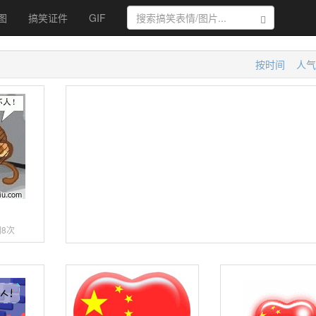
图
搞笑证件
GIF
搜索
按时间
人气
8次