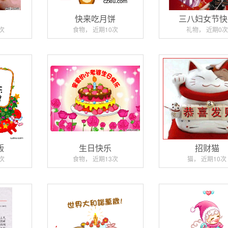
砖
快来吃月饼
三八妇女节快
次
食物， 近期10次
礼物， 近期0次
版
生日快乐
招财猫
次
食物， 近期13次
猫， 近期10次