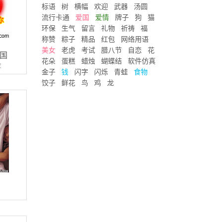
标语
树
横幅
欢迎
武器
汤圆
流行卡通
爱国
爱情
牌子
狗
猫
环保
生气
留言
礼物
祈祷
福
称赞
粽子
精品
红包
网络用语
美女
老虎
考试
腊八节
自恋
花
国
花朵
蛋糕
蜡烛
蝴蝶结
软件仿真
次
金子
钱
闪字
闪烁
青蛙
食物
饺子
鲜花
鸟
鸡
龙