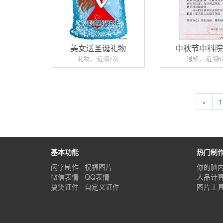
美女送圣诞礼物
中秋节中科
礼物， 近期7次
通知， 近期6
«
1
基本功能
热门制
闪字制作
祝福图片
你的脑
微信表情
QQ表情
人品计
搞笑证件
自定义证件
图片工