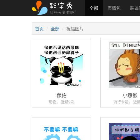
全部
表情包
装逼
首页
全部
祝福图片
保佑
小怨猴
动物， 近期9次
流行卡通， 近期