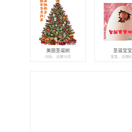
美丽圣诞树
圣诞宝
闪烁， 近期10次
宝宝， 近期9