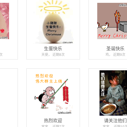
宝
生蛋快乐
圣诞快乐
次
天使， 近期8次
鸡， 近期9次
热烈欢迎
请关注他们
宝宝， 近期7次
宝宝， 近期10