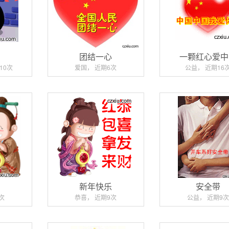
鹅
团结一心
一颗红心爱中
10次
爱国， 近期6次
公益， 近期16
财
新年快乐
安全带
次
恭喜， 近期9次
公益， 近期9次