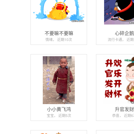
不要嘛不要嘛
心碎企
情绪， 近期10次
流行卡通， 近期
小小黄飞鸿
升官发
宝宝， 近期5次
恭喜， 近期6