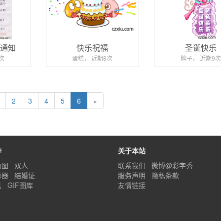
院通知
快乐祝福
圣诞快乐
次
蛋糕， 近期8次
牌子， 近期9次
2
3
4
5
6
»
作
关于本站
内图
双人
联系我们
微博@彩字秀
算器
结婚证
服务声明
隐私条款
具
GIF图库
友情链接