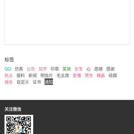
标签
QQ
仿真
公告
刻字
印章
奖状
女生
心
恶搞
感谢
执业
报料
新闻
明信片
毛主席
爱情
男生
精品
结婚
综合
自定义
证书
通知
关注微信