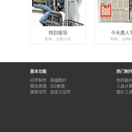
特别报导
今天愚人
新闻， 近期12次
新闻， 近期6
基本功能
热门制
闪字制作
祝福图片
你的脑
微信表情
QQ表情
人品计
搞笑证件
自定义证件
图片工