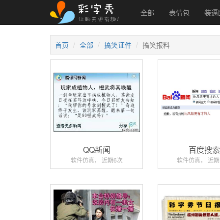
全部
表情包
装逼
首页
全部
搞笑证件
搞笑报料
QQ新闻
百度搜
软件仿真， 近期6次
软件仿真， 近期