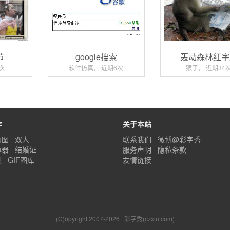
节
google搜索
轰动森林红字
次
软件仿真， 近期6次
猴子， 近期34
作
关于本站
内图
双人
联系我们
微博@彩字秀
算器
结婚证
服务声明
隐私条款
具
GIF图库
友情链接
(C)opyright 2007-2026
彩字秀(czxiu.com)