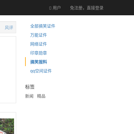
用户
免注册，直接
登录
全部搞笑证件
风评
万能证件
网络证件
印章勋章
搞笑报料
qq空间证件
标签
新闻
精品