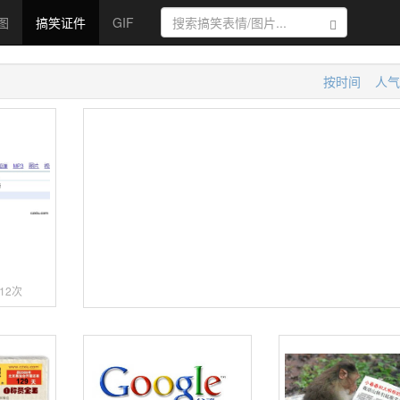
图
搞笑证件
GIF
搜索
按时间
人气
索
12次