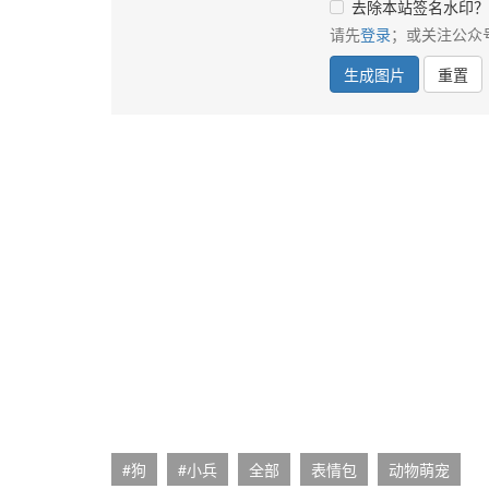
去除本站签名水印？
请先
登录
；或关注公众
生成图片
重置
#狗
#小兵
全部
表情包
动物萌宠