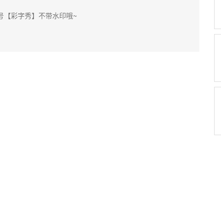
号【彩字秀】不带水印哦~