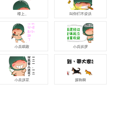
楼上..
叫你们不说话
小兵唱歌
小兵巡逻
小兵送花
遛狗啊