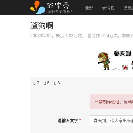
全部
表情包
装逼
遛狗啊
2008/04/02，展示 7.03万次， 总制作 10.4万次，本周
7
5
3
严禁制作低俗、反动
请输入文字