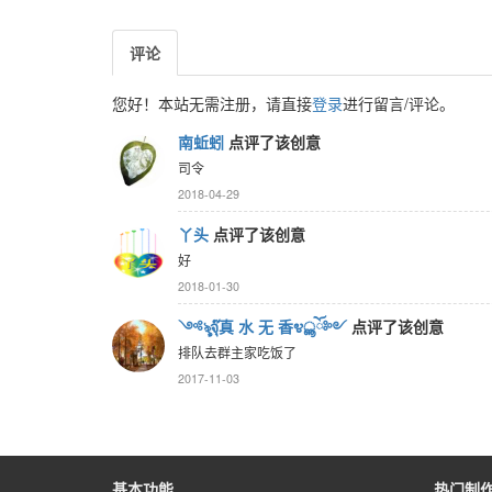
评论
您好！本站无需注册，请直接
登录
进行留言/评论。
南蚯蚓
点评了该创意
司令
2018-04-29
丫头
点评了该创意
好
2018-01-30
༺ৡจุ๊真 水 无 香೪ൣོ༻
点评了该创意
排队去群主家吃饭了
2017-11-03
基本功能
热门制