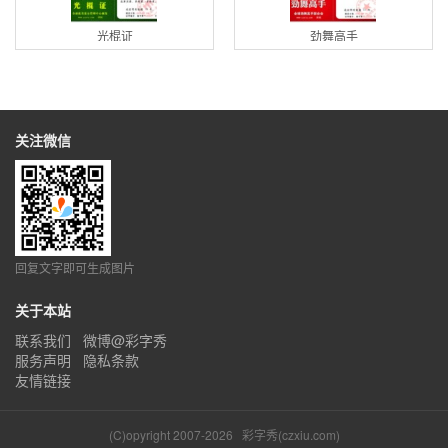
光棍证
劲舞高手
关注微信
回复文字即可生成图片
关于本站
联系我们
微博@彩字秀
服务声明
隐私条款
友情链接
(C)opyright 2007-2026
彩字秀(czxiu.com)