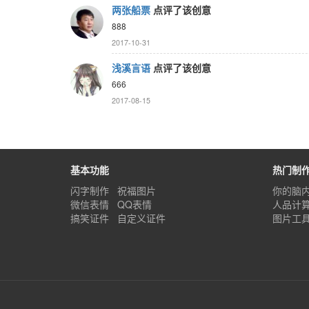
两张船票
点评了该创意
888
2017-10-31
浅溪言语
点评了该创意
666
2017-08-15
基本功能
热门制
闪字制作
祝福图片
你的脑
微信表情
QQ表情
人品计
搞笑证件
自定义证件
图片工