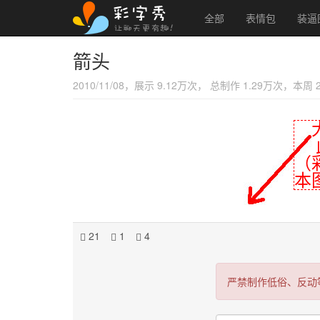
全部
表情包
装逼
箭头
2010/11/08，展示 9.12万次， 总制作 1.29万次，本周
大
此
（
本
21
1
4
严禁制作低俗、反动