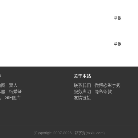
举报
举报
作
关于本站
内图
双人
联系我们
微博@彩字秀
算器
结婚证
服务声明
隐私条款
具
GIF图库
友情链接
(C)opyright 2007-2026
彩字秀(czxiu.com)