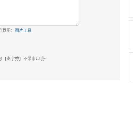
推荐用：
图片工具
号【彩字秀】不带水印哦~