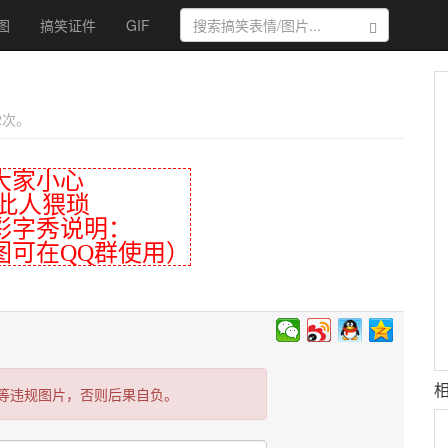
图
搞笑证件
GIF
搜索
 2次。
家小心
人猥琐
彩字秀说明：
图可在QQ群使用）
等违规图片，否则后果自负。