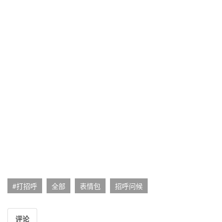
#打招呼
全部
表情包
招呼问候
评论