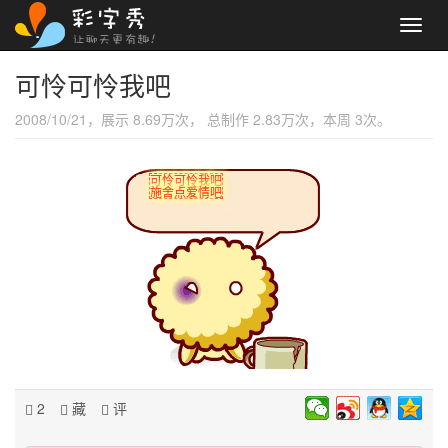
Toggl
navig
可怜可怜我吧
2008/10/21，展示 8.69万次， 总制作 2.83万次，本周 3次。
可怜可怜我吧
施舍点爱情吧
2
藏
评