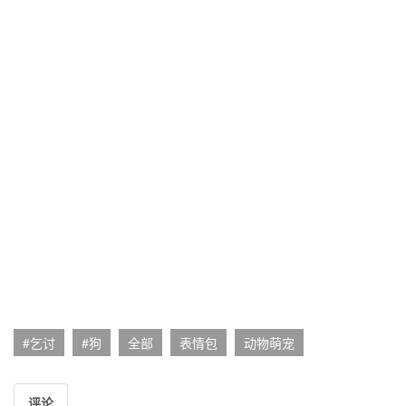
#乞讨
#狗
全部
表情包
动物萌宠
评论