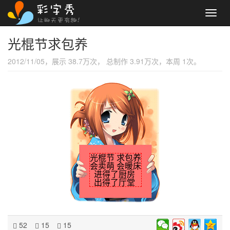
Toggl
navig
光棍节求包养
2012/11/05，展示 38.7万次， 总制作 3.91万次，本周 1次。
光棍节 求包养
会卖萌 会暖床
进得了厨房
出得了厅堂
52
15
15