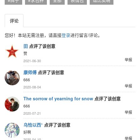
#牌子
#求包养
全部
表情包
逗比卖萌
评论
您好！本站无需注册，请直接
登录
进行留言/评论。
田
点评了该创意
赞
举报
2021-06-30
康师傅
点评了该创意
666
举报
2020-08-04
The sorrow of yearning for snow
点评了该创意
666
举报
2020-07-21
乌恰以西°
点评了该创意
好啊
举报
2020-04-10