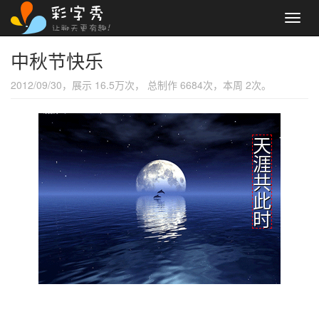
Toggl
navig
中秋节快乐
2012/09/30，展示 16.5万次， 总制作 6684次，本周 2次。
天
涯
共
此
时