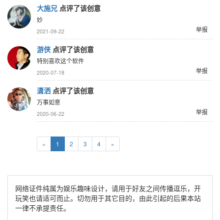
大施兄
点评了该创意
妙
举报
2021-09-22
游侠
点评了该创意
特别喜欢这个软件
举报
2020-07-18
潇洒
点评了该创意
万事如意
举报
2020-06-22
«
1
2
3
4
»
网络证件纯属为娱乐趣味设计，请用于好友之间传播逗乐，开
玩笑也请适可而止。切勿用于其它目的，由此引起的后果本站
一律不承提责任。