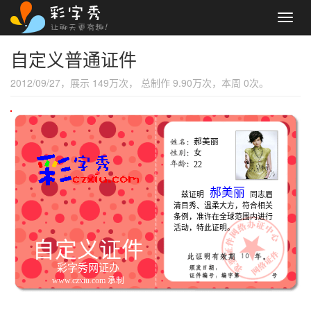
Toggl
navig
自定义普通证件
2012/09/27，展示 149万次， 总制作 9.90万次，本周 0次。
郝美丽
女
22
郝美丽
兹证明 同志眉
清目秀、温柔大方，符合相关
条例，准许在全球范围内进行
活动，特此证明。
自定义证件
彩字秀网证办
www.czxiu.com 承制