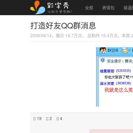
全部
表情包
装逼
打造好友QQ群消息
2009/06/14，展示 19.7万次， 总制作 15.4万次，本周
19
2
4