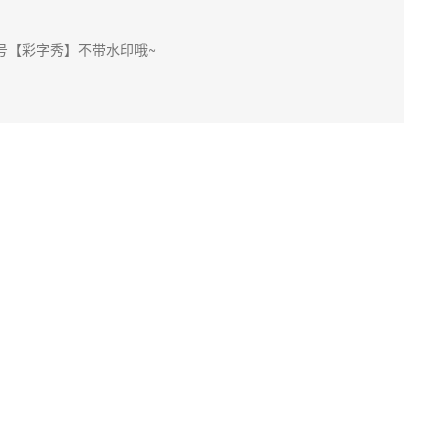
号【彩字秀】不带水印哦~