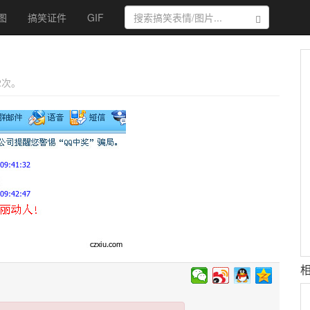
图
搞笑证件
GIF
搜索
 2次。