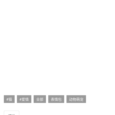
#猫
#爱情
全部
表情包
动物萌宠