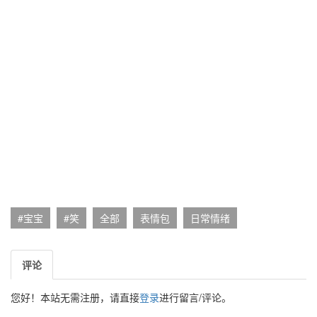
#宝宝
#笑
全部
表情包
日常情绪
评论
您好！本站无需注册，请直接
登录
进行留言/评论。