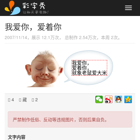
Toggl
navig
我爱你，爱着你
2007/11/14，展示 12.1万次， 总制作 2.54万次，本周 2次。
我爱你，
爱着你，
就象老鼠爱大米
4
藏
2
严禁制作低俗、反动等违规图片，否则后果自负。
文字内容