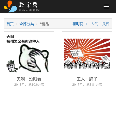
Toggl
navig
首页
全部分类
#精品
按时间
人气
风评
天啊，没眼看
工人举牌子
2018年， 总10.6万次
2017年， 总8.81万次