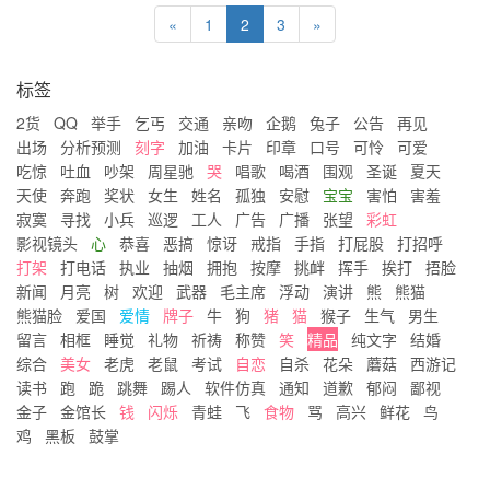
«
1
2
3
»
标签
2货
QQ
举手
乞丐
交通
亲吻
企鹅
兔子
公告
再见
出场
分析预测
刻字
加油
卡片
印章
口号
可怜
可爱
吃惊
吐血
吵架
周星驰
哭
唱歌
喝酒
围观
圣诞
夏天
天使
奔跑
奖状
女生
姓名
孤独
安慰
宝宝
害怕
害羞
寂寞
寻找
小兵
巡逻
工人
广告
广播
张望
彩虹
影视镜头
心
恭喜
恶搞
惊讶
戒指
手指
打屁股
打招呼
打架
打电话
执业
抽烟
拥抱
按摩
挑衅
挥手
挨打
捂脸
新闻
月亮
树
欢迎
武器
毛主席
浮动
演讲
熊
熊猫
熊猫脸
爱国
爱情
牌子
牛
狗
猪
猫
猴子
生气
男生
留言
相框
睡觉
礼物
祈祷
称赞
笑
精品
纯文字
结婚
综合
美女
老虎
老鼠
考试
自恋
自杀
花朵
蘑菇
西游记
读书
跑
跪
跳舞
踢人
软件仿真
通知
道歉
郁闷
鄙视
金子
金馆长
钱
闪烁
青蛙
飞
食物
骂
高兴
鲜花
鸟
鸡
黑板
鼓掌