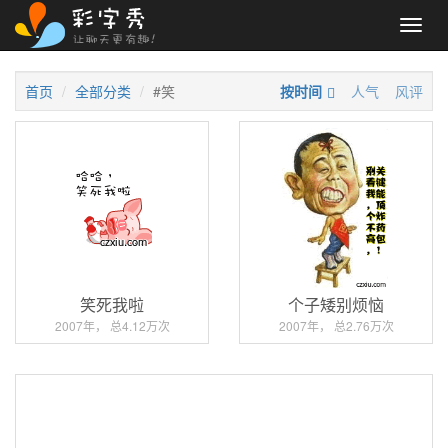
Toggl
navig
首页
全部分类
#笑
按时间
人气
风评
笑死我啦
个子矮别烦恼
2007年， 总4.12万次
2007年， 总2.76万次