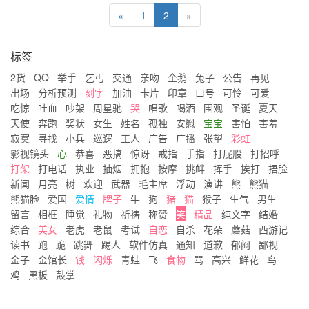
«
1
2
»
标签
2货
QQ
举手
乞丐
交通
亲吻
企鹅
兔子
公告
再见
出场
分析预测
刻字
加油
卡片
印章
口号
可怜
可爱
吃惊
吐血
吵架
周星驰
哭
唱歌
喝酒
围观
圣诞
夏天
天使
奔跑
奖状
女生
姓名
孤独
安慰
宝宝
害怕
害羞
寂寞
寻找
小兵
巡逻
工人
广告
广播
张望
彩虹
影视镜头
心
恭喜
恶搞
惊讶
戒指
手指
打屁股
打招呼
打架
打电话
执业
抽烟
拥抱
按摩
挑衅
挥手
挨打
捂脸
新闻
月亮
树
欢迎
武器
毛主席
浮动
演讲
熊
熊猫
熊猫脸
爱国
爱情
牌子
牛
狗
猪
猫
猴子
生气
男生
留言
相框
睡觉
礼物
祈祷
称赞
笑
精品
纯文字
结婚
综合
美女
老虎
老鼠
考试
自恋
自杀
花朵
蘑菇
西游记
读书
跑
跪
跳舞
踢人
软件仿真
通知
道歉
郁闷
鄙视
金子
金馆长
钱
闪烁
青蛙
飞
食物
骂
高兴
鲜花
鸟
鸡
黑板
鼓掌