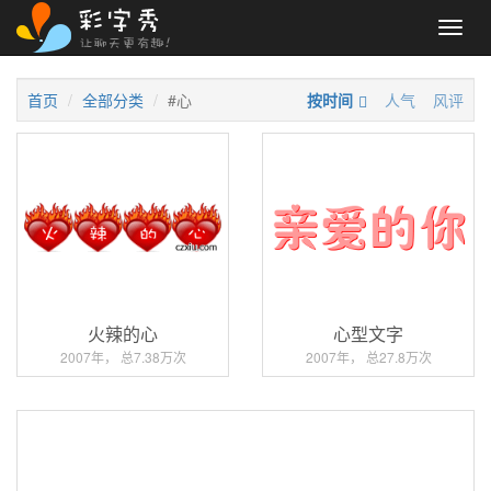
Toggl
navig
首页
全部分类
#心
按时间
人气
风评
火辣的心
心型文字
2007年， 总7.38万次
2007年， 总27.8万次