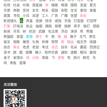
吃惊
吐血
吵架
周星驰
哭
唱歌
喝酒
围观
圣诞
夏天
天使
奔跑
奖状
女生
姓名
孤独
安慰
宝宝
害怕
害羞
寂寞
寻找
小兵
巡逻
工人
广告
广播
张望
彩虹
影视镜头
心
恭喜
恶搞
惊讶
戒指
手指
打屁股
打招呼
打架
打电话
执业
抽烟
拥抱
按摩
挑衅
挥手
挨打
捂脸
新闻
月亮
树
欢迎
武器
毛主席
浮动
演讲
熊
熊猫
熊猫脸
爱国
爱情
牌子
牛
狗
猪
猫
猴子
生气
男生
留言
相框
睡觉
礼物
祈祷
称赞
笑
精品
纯文字
结婚
综合
美女
老虎
老鼠
考试
自恋
自杀
花朵
蘑菇
西游记
读书
跑
跪
跳舞
踢人
软件仿真
通知
道歉
郁闷
鄙视
金子
金馆长
钱
闪烁
青蛙
飞
食物
骂
高兴
鲜花
鸟
鸡
黑板
鼓掌
关注微信