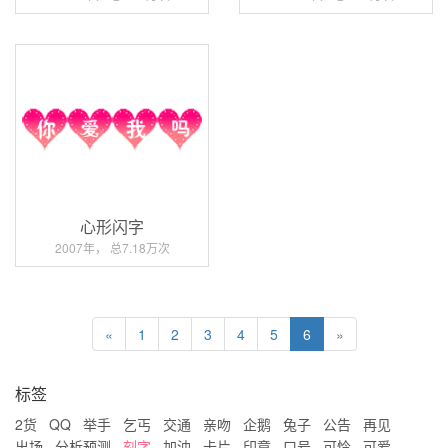
心形闪字
2007年， 总7.18万次
«
1
2
3
4
5
6
»
标签
2货
QQ
举手
乞丐
交通
亲吻
企鹅
兔子
公告
再见
出场
分析预测
刻字
加油
卡片
印章
口号
可怜
可爱