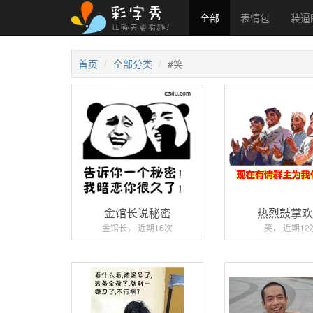
全部
表情包
装逼
首页
全部分类
#笑
金馆长说秘密
热烈鼓掌
金馆长， 近期16次
笑， 近期12