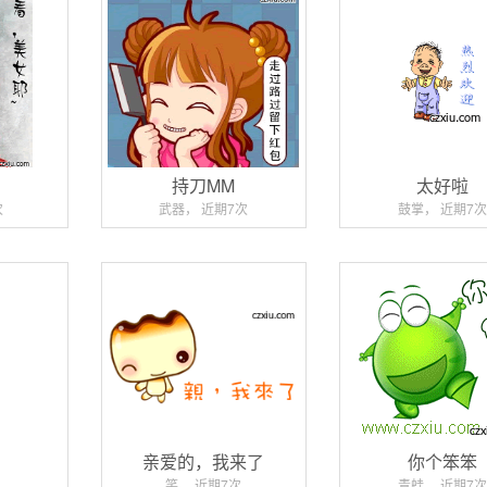
持刀MM
太好啦
次
武器， 近期7次
鼓掌， 近期7次
亲爱的，我来了
你个笨笨
笑， 近期7次
青蛙， 近期7次