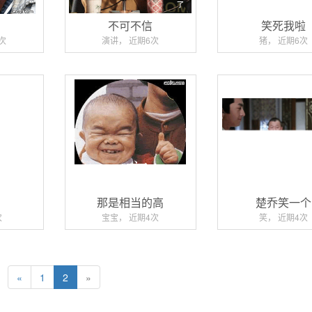
不可不信
笑死我啦
次
演讲， 近期6次
猪， 近期6次
了
那是相当的高
楚乔笑一个
次
宝宝， 近期4次
笑， 近期4次
«
1
2
»