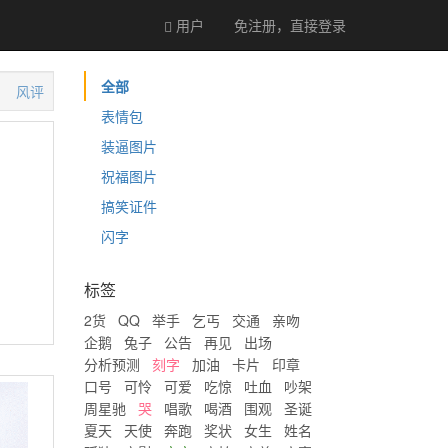
用户
免注册，直接
登录
全部
风评
表情包
装逼图片
祝福图片
搞笑证件
闪字
标签
2货
QQ
举手
乞丐
交通
亲吻
企鹅
兔子
公告
再见
出场
分析预测
刻字
加油
卡片
印章
口号
可怜
可爱
吃惊
吐血
吵架
周星驰
哭
唱歌
喝酒
围观
圣诞
夏天
天使
奔跑
奖状
女生
姓名