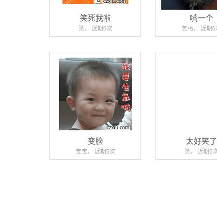
笑死我啦
嘴一个
笑， 近期6次
乞丐， 近期6
变脸
太好笑
宝宝， 近期5次
笑， 近期5