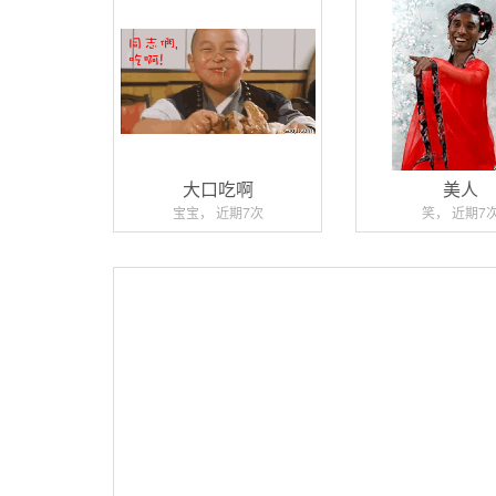
大口吃啊
美人
宝宝， 近期7次
笑， 近期7