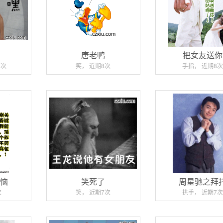
唐老鸭
把女友送你
0次
笑， 近期8次
手指， 近期8次
烦恼
笑死了
周星驰之拜
次
笑， 近期7次
拱手， 近期7次