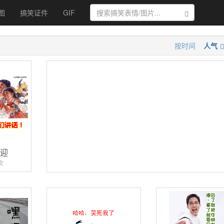
图
搞笑证件
GIF
搜索
按时间
人气
欢迎
次