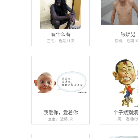
看什么看
猥琐男
乞丐， 近期11次
猥琐， 近期1
我爱你，爱着你
个子矮别
宝宝， 近期8次
笑， 近期8