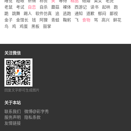
睡觉
瞪眼
祈祷
称赞
笑
等待
精品
结婚
美女
老虎
老鼠
考试
自恋
自杀
蘑菇
裸体
西游记
读书
起哄
跑
跪
跳舞
踢人
软件仿真
追
逃跑
通知
道歉
郁闷
鄙视
金子
金馆长
钱
阿狸
青蛙
鞠躬
飞
食物
骂
高兴
鲜花
鸟
鸡
鸡蛋
黑板
鼓掌
关注微信
回复文字即可生成图片
关于本站
联系我们
微博@彩字秀
服务声明
隐私条款
友情链接