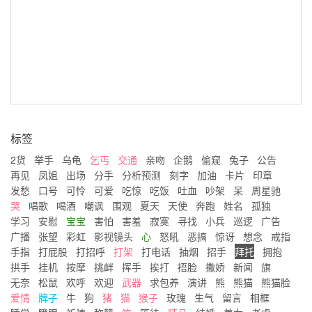
标签
2货
举手
乌龟
乞丐
交通
亲吻
企鹅
偷窥
兔子
公告
再见
凤姐
出场
分手
分析预测
刻字
加油
卡片
印章
发愁
口号
可怜
可爱
吃惊
吃饭
吐血
吵架
呆
周星驰
哭
唱歌
喝酒
嘲讽
围观
夏天
天使
奔跑
姓名
孤独
学习
安慰
宝宝
害怕
害羞
寂寞
寻找
小兵
巡逻
广告
广播
张望
彩虹
影视镜头
心
怒吼
恶搞
惊讶
想念
戒指
手指
打屁股
打招呼
打架
打电话
抽烟
招手
拜托
拥抱
拱手
挂机
按摩
挑衅
挥手
挨打
捂脸
撒娇
新闻
旗
无奈
松鼠
欢呼
欢迎
武器
求包养
演讲
熊
熊猫
熊猫脸
爱情
牌子
牛
狗
猪
猫
猴子
玫瑰
生气
留言
相框