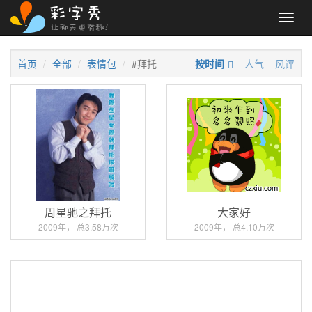
Toggl
navig
首页
全部
表情包
#拜托
按时间
人气
风评
周星驰之拜托
大家好
2009年， 总3.58万次
2009年， 总4.10万次