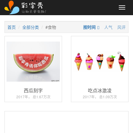
Toggl
navig
首页
全部分类
#食物
按时间
人气
风评
西瓜刻字
吃点冰激凌
2017年， 总1.67万次
2017年， 总1.09万次